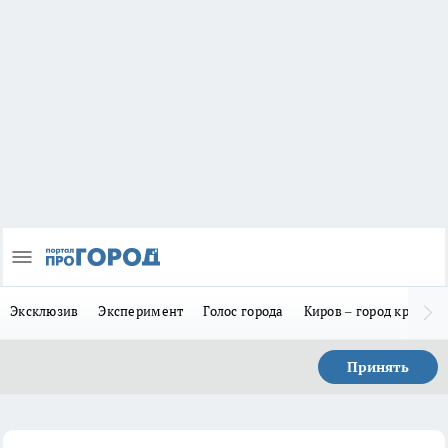
Эксклюзив
Эксперимент
Голос города
Киров – город красив
Принять