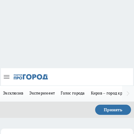
Эксклюзив
Эксперимент
Голос города
Киров – город красив
Принять