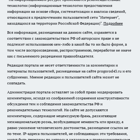
технологии (информационные технологии предоставления
информации на основе сбора, систематизации и анализа сведений,
относящихся к предпочтениям пользователей сети "Интернет",
находящихся на территории Российской Федерации)".
Подробнее
Вся информация, размещенная на данном сайте, охраняется в
соответствии с законодательством РФ об авторском праве и не
подлежит использованию кем-либо в какой бы то ни было форме, в
том числе воспроизведению, распространению, переработке не иначе
как с письменного разрешения правообладателя.
Редакция портала не несет ответственности за комментарии и
материалы пользователей, размещенные на сайте progorod43.ru и его
субдоменах. Мнение редакции и пользователей сайта может не
совпадать.
Администрация портала оставляет за собой право модерировать
комментарии, исходя из соображений сохранения конструктивности
обсуждения тем и соблюдения законодательства РФ и
рекомендательных технологий. На сайте не допускаются
комментарии, содержащие нецензурную брань, разжигающие
межнациональную рознь, возбуждающие ненависть или вражду, а
равно унижение человеческого достоинства, размещение ссылок не
по теме. IP-адреса пользователей, не соблюдающих эти требования,
могут быть переданы по запросу в надзорные и правоохранительные