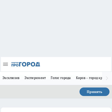
Эксклюзив
Эксперимент
Голос города
Киров – город красив
Принять