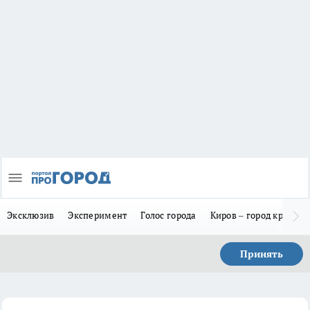
Эксклюзив
Эксперимент
Голос города
Киров – город красив
Принять