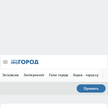
Эксклюзив
Эксперимент
Голос города
Киров – город красив
Принять