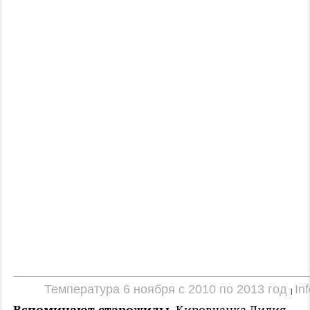
Температура 6 ноября с 2010 по 2013 год
In
|
Вспоминают старожилы.
Кировчанка Лидия