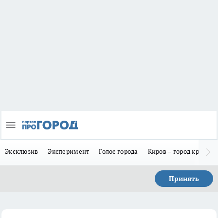
Эксклюзив
Эксперимент
Голос города
Киров – город красив
Принять