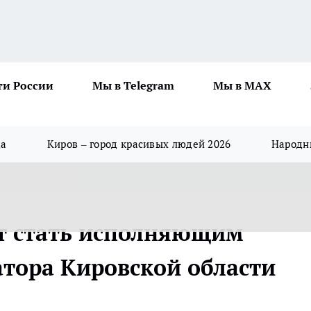
ти России
Мы в Telegram
Мы в MAX
да
Киров – город красивых людей 2026
Народны
т стать исполняющим
атора Кировской области