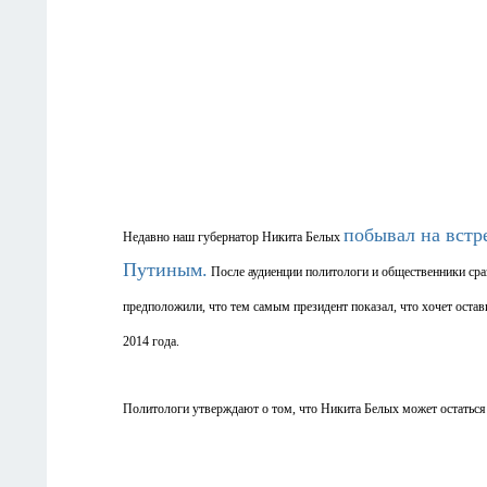
побывал на встр
Недавно наш губернатор Никита Белых
Путиным.
После аудиенции политологи и общественники сраз
предположили, что тем самым президент показал, что хочет остав
2014 года.
Политологи утверждают о том, что Никита Белых может остаться