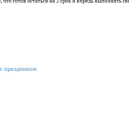
 что готов остаться на 2 срок и впредь выполнять св
.
 с праздником