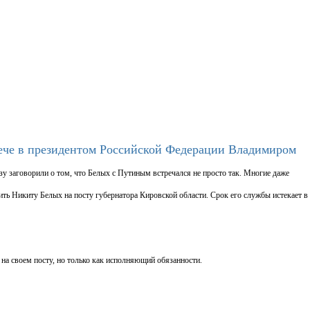
ече в президентом Российской Федерации Владимиром
у заговорили о том, что Белых с Путиным встречался не просто так. Многие даже
ить Никиту Белых на посту губернатора Кировской области. Срок его службы истекает в
 на своем посту, но только как исполняющий обязанности.