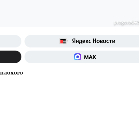
progorod43
 плохого