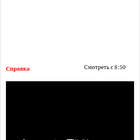
Смотреть с 8:50
Справка
Международный
мужской день (англ.
International Men's Day,
IMD)
— ежегодный
международный праздник,
отмечаемый 19 ноября.