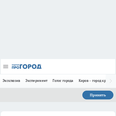
Эксклюзив
Эксперимент
Голос города
Киров – город красив
Принять