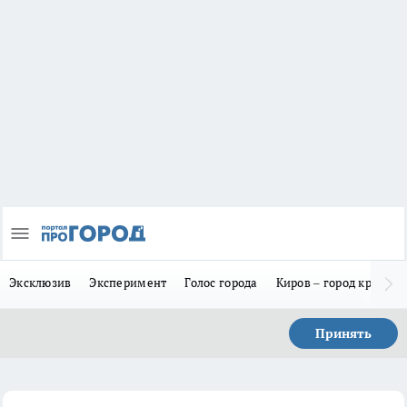
Эксклюзив
Эксперимент
Голос города
Киров – город красив
Принять