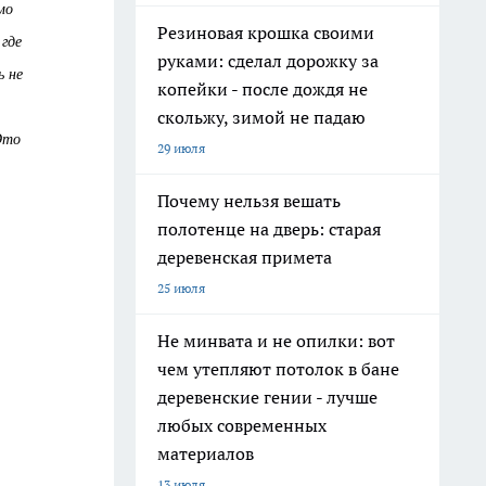
мо
Резиновая крошка своими
 где
руками: сделал дорожку за
ь не
копейки - после дождя не
скольжу, зимой не падаю
Это
29 июля
Почему нельзя вешать
полотенце на дверь: старая
деревенская примета
25 июля
Не минвата и не опилки: вот
чем утепляют потолок в бане
деревенские гении - лучше
любых современных
материалов
13 июля