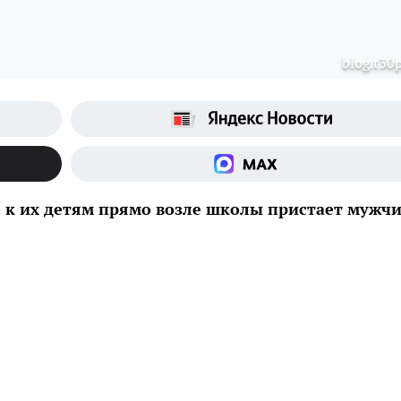
blog.t30p
о к их детям прямо возле школы пристает мужч