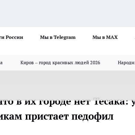
ти России
Мы в Telegram
Мы в MAX
да
Киров – город красивых людей 2026
Народны
о в их городе нет Тесака: 
икам пристает педофил