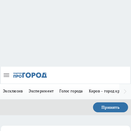
Эксклюзив
Эксперимент
Голос города
Киров – город красив
Принять