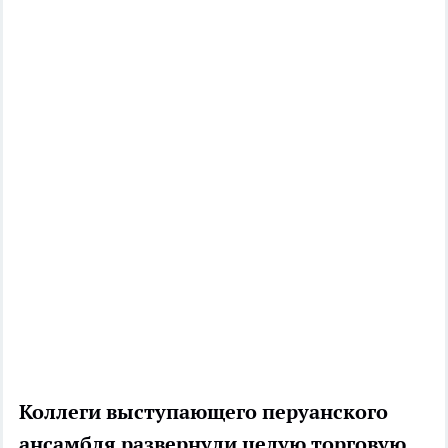
Коллеги выступающего перуанского
ансамбля развернули целую торговую