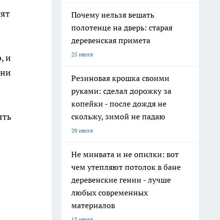
тят
Почему нельзя вешать
полотенце на дверь: старая
деревенская примета
25 июля
, и
дни
Резиновая крошка своими
руками: сделал дорожку за
з
копейки - после дождя не
ять
скольжу, зимой не падаю
29 июля
Не минвата и не опилки: вот
чем утепляют потолок в бане
деревенские гении - лучше
любых современных
материалов
13 июля