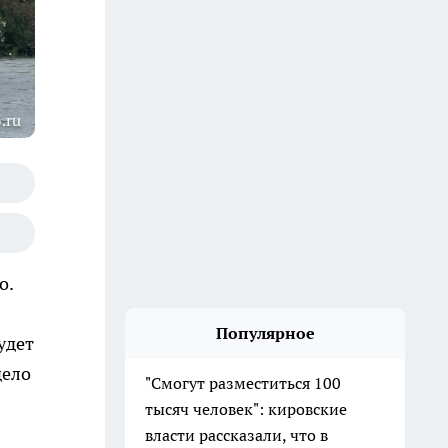
.ru
о.
Популярное
удет
дело
"Смогут разместиться 100
тысяч человек": кировские
власти рассказали, что в