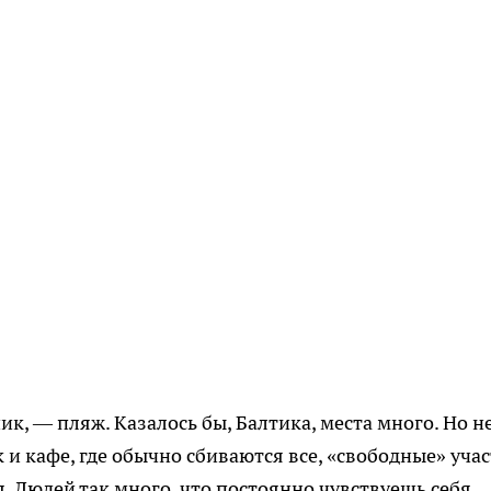
к, — пляж. Казалось бы, Балтика, места много. Но не
 и кафе, где обычно сбиваются все, «свободные» уча
. Людей так много, что постоянно чувствуешь себя