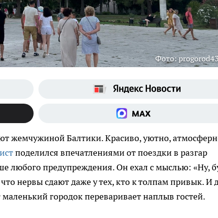
Фото: progorod43
ют жемчужиной Балтики. Красиво, уютно, атмосферн
ист
поделился впечатлениями от поездки в разгар
ше любого предупреждения. Он ехал с мыслью: «Ну, б
 что нервы сдают даже у тех, кто к толпам привык. И 
от маленький городок переваривает наплыв гостей.