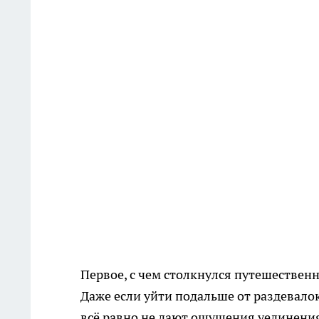
Первое, с чем столкнулся путешественни
Даже если уйти подальше от раздевалок
всё равно не дают ощущения уединения