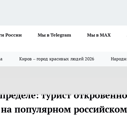
ти России
Мы в Telegram
Мы в MAX
да
Киров – город красивых людей 2026
Народны
 пределе: турист откровенн
е на популярном российско