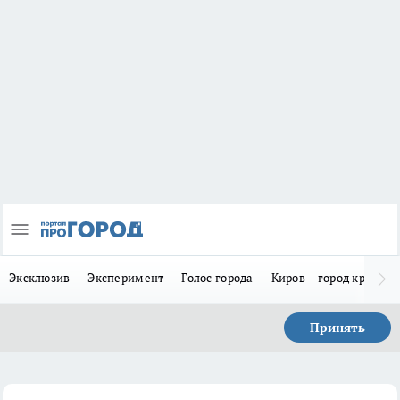
Эксклюзив
Эксперимент
Голос города
Киров – город красив
Принять