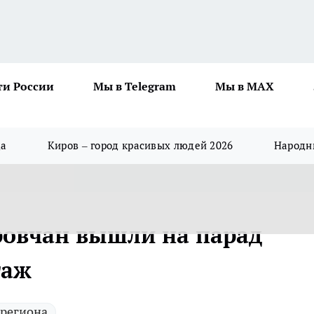
ти России
Мы в Telegram
Мы в MAX
да
Киров – город красивых людей 2026
Народны
ировчан вышли на парад
таж
 региона