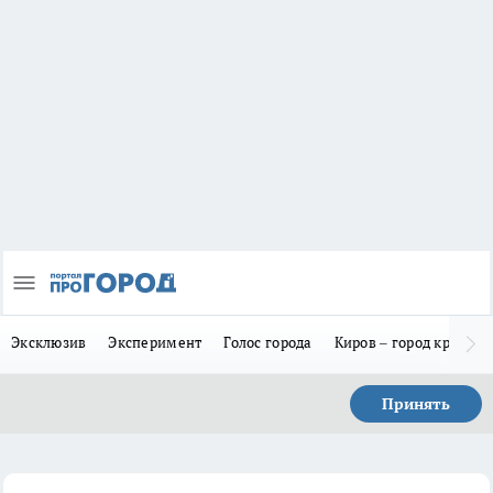
Эксклюзив
Эксперимент
Голос города
Киров – город красив
Принять