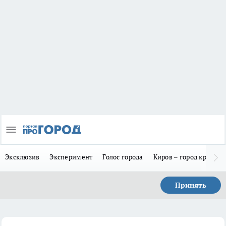
Эксклюзив
Эксперимент
Голос города
Киров – город красив
Принять