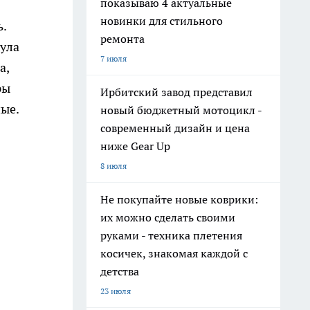
показываю 4 актуальные
новинки для стильного
.
ремонта
тула
7 июля
а,
ры
Ирбитский завод представил
ные.
новый бюджетный мотоцикл -
современный дизайн и цена
ниже Gear Up
8 июля
Не покупайте новые коврики:
их можно сделать своими
руками - техника плетения
косичек, знакомая каждой с
детства
23 июля