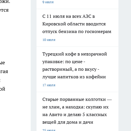
ожи.
9 июля
ется
С 11 июля на всех АЗС в
Кировской области вводится
отпуск бензина по госномерам
10 июля
Турецкий кофе в невзрачной
упаковке: по цене -
ые
растворимый, а по вкусу -
огая
лучше напитков из кофейни
и
17 июля
ой
Старые порванные колготки —
не хлам, а находка: скупаю их
на Авито и делаю 5 классных
вещей для дома и дачи
25 июля