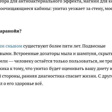
бра для антибактериального эффекта, магний для к
оочищающиеся кабины: унитаз уезжает за стену, мо
паранойя?
ым смывом
существуют более пяти лет. Подвесные
овыми. Встроенные дозаторы мыла и шампуня, скрыт
ли — человеку остаётся только пользоваться, не тр
хика к тому, что унитаз будет оценивать вашу диету 
 стороны, ранняя диагностика спасает жизни. С друг
 о его здоровье всё.