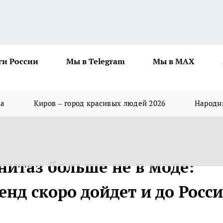
ти России
Мы в Telegram
Мы в MAX
да
Киров – город красивых людей 2026
Народны
унитаз больше не в моде:
нд скоро дойдет и до Росс