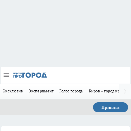
Эксклюзив
Эксперимент
Голос города
Киров – город красив
Принять