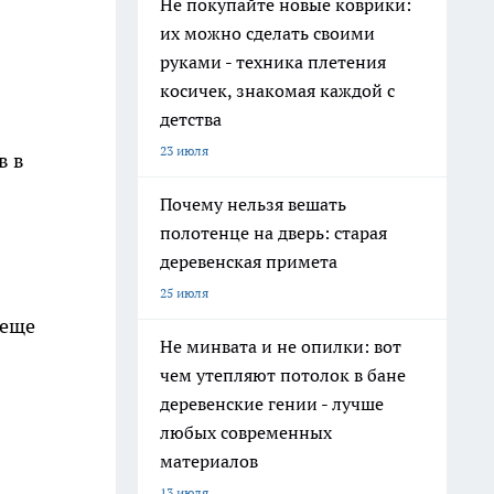
Не покупайте новые коврики:
их можно сделать своими
руками - техника плетения
косичек, знакомая каждой с
детства
23 июля
в в
Почему нельзя вешать
полотенце на дверь: старая
деревенская примета
25 июля
 еще
Не минвата и не опилки: вот
чем утепляют потолок в бане
деревенские гении - лучше
любых современных
материалов
13 июля