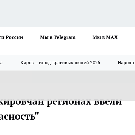
ти России
Мы в Telegram
Мы в MAX
да
Киров – город красивых людей 2026
Народны
 кировчан регионах ввели
асность"