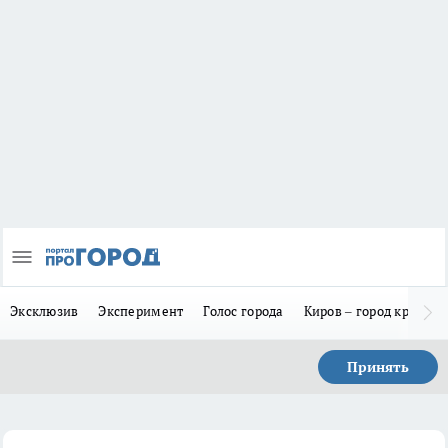
Эксклюзив
Эксперимент
Голос города
Киров – город красив
Принять