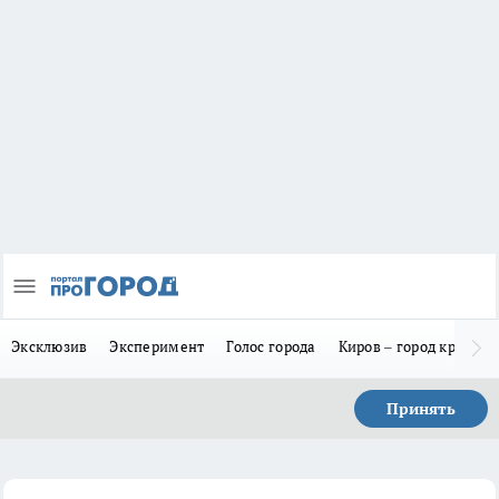
Эксклюзив
Эксперимент
Голос города
Киров – город красив
Принять