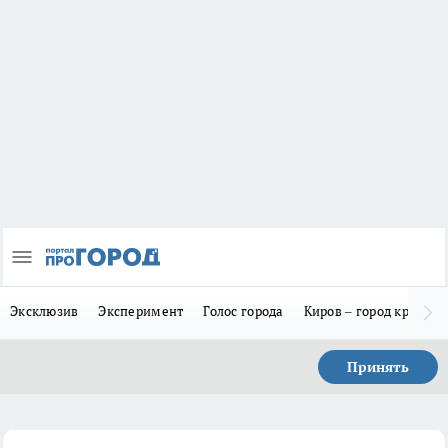
Эксклюзив
Эксперимент
Голос города
Киров – город красив
Принять