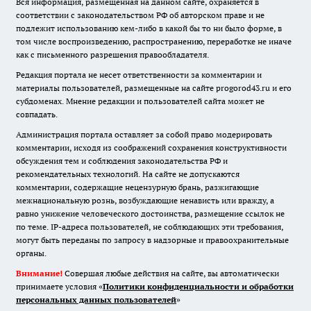
Вся информация, размещенная на данном сайте, охраняется в
соответствии с законодательством РФ об авторском праве и не
подлежит использованию кем-либо в какой бы то ни было форме, в
том числе воспроизведению, распространению, переработке не иначе
как с письменного разрешения правообладателя.
Редакция портала не несет ответственности за комментарии и
материалы пользователей, размещенные на сайте progorod43.ru и его
субдоменах. Мнение редакции и пользователей сайта может не
совпадать.
Администрация портала оставляет за собой право модерировать
комментарии, исходя из соображений сохранения конструктивности
обсуждения тем и соблюдения законодательства РФ и
рекомендательных технологий. На сайте не допускаются
комментарии, содержащие нецензурную брань, разжигающие
межнациональную рознь, возбуждающие ненависть или вражду, а
равно унижение человеческого достоинства, размещение ссылок не
по теме. IP-адреса пользователей, не соблюдающих эти требования,
могут быть переданы по запросу в надзорные и правоохранительные
органы.
Внимание!
Совершая любые действия на сайте, вы автоматически
принимаете условия «
Политики конфиденциальности и обработки
персональных данных пользователей
»