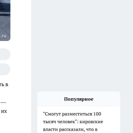
.ru
ть в
Популярное
а —
 их
"Смогут разместиться 100
тысяч человек": кировские
власти рассказали, что в