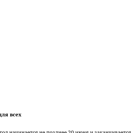
для всех
год начинается не позднее 20 июня и заканчивается 