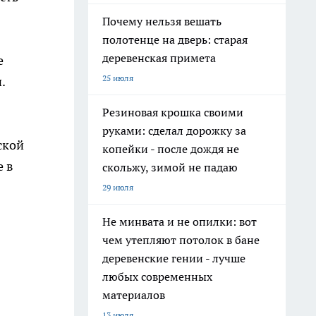
Почему нельзя вешать
полотенце на дверь: старая
деревенская примета
е
25 июля
.
Резиновая крошка своими
руками: сделал дорожку за
ской
копейки - после дождя не
е в
скольжу, зимой не падаю
29 июля
Не минвата и не опилки: вот
чем утепляют потолок в бане
деревенские гении - лучше
любых современных
материалов
13 июля