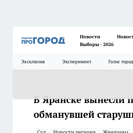
Новости
Новос
Выборы - 2026
Эксклюзив
Эксперимент
Голос горо
В Яранске вынесли 
обманувшей старушк
Суд
Новости региона
Женщины