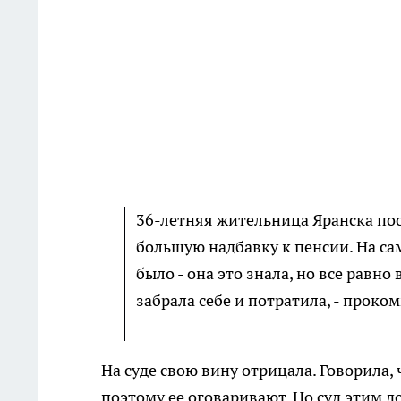
36-летняя жительница Яранска п
большую надбавку к пенсии. На са
было - она это знала, но все равно
забрала себе и потратила, - прок
На суде свою вину отрицала. Говорила,
поэтому ее оговаривают. Но суд этим до