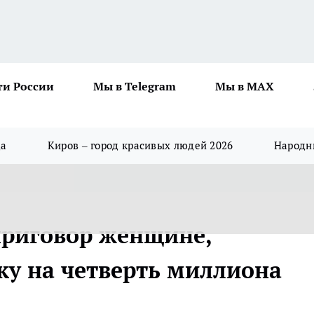
ти России
Мы в Telegram
Мы в MAX
да
Киров – город красивых людей 2026
Народны
приговор женщине,
у на четверть миллиона