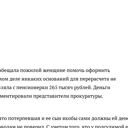
ообещала пожилой женщине помочь оформить
мом деле никаких оснований для перерасчета не
 взяла с пенсионерки 265 тысяч рублей. Деньги
омментировали представители прокуратуры.
 что потерпевшая и ее сын якобы сами должны ей дене
водам не поверил. С учетом того, что у подсудимой е