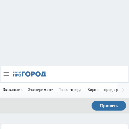
Эксклюзив
Эксперимент
Голос города
Киров – город красив
Принять