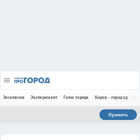
Эксклюзив
Эксперимент
Голос города
Киров – город красив
Принять