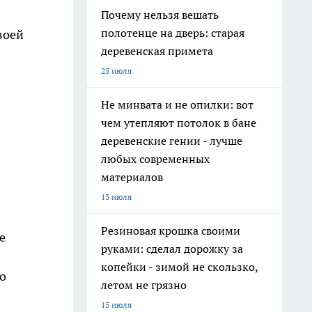
Почему нельзя вешать
полотенце на дверь: старая
воей
деревенская примета
25 июля
Не минвата и не опилки: вот
чем утепляют потолок в бане
деревенские гении - лучше
любых современных
материалов
13 июля
Резиновая крошка своими
е
руками: сделал дорожку за
копейки - зимой не скользко,
о
летом не грязно
15 июля