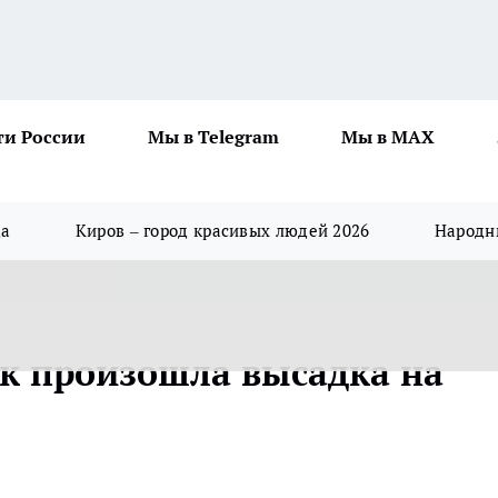
ти России
Мы в Telegram
Мы в MAX
да
Киров – город красивых людей 2026
Народны
ак произошла высадка на