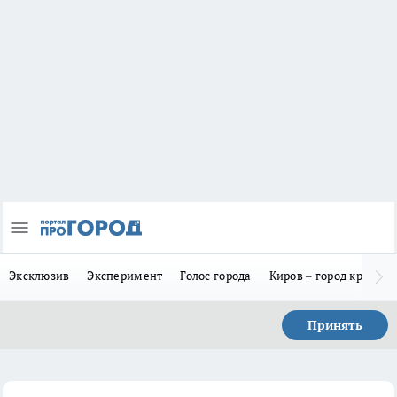
Эксклюзив
Эксперимент
Голос города
Киров – город красив
Принять