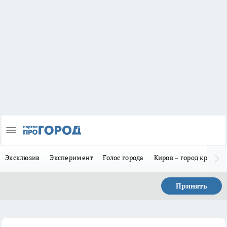
Эксклюзив
Эксперимент
Голос города
Киров – город красив
Принять