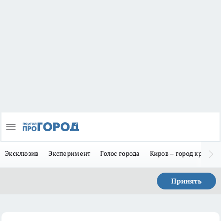
Эксклюзив
Эксперимент
Голос города
Киров – город красив
Принять