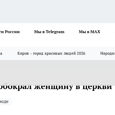
ти России
Мы в Telegram
Мы в MAX
да
Киров – город красивых людей 2026
Народны
обокрал женщину в церкви
роде