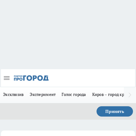
Эксклюзив
Эксперимент
Голос города
Киров – город красив
Принять