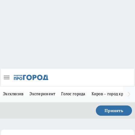
Эксклюзив
Эксперимент
Голос города
Киров – город красив
Принять