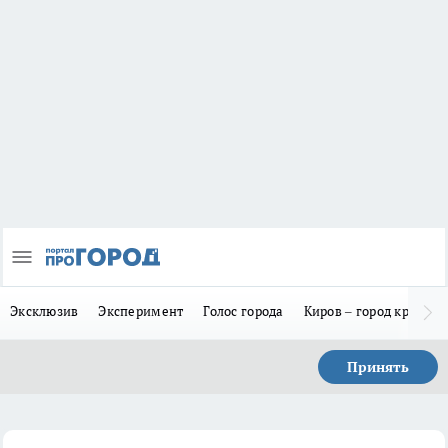
Эксклюзив
Эксперимент
Голос города
Киров – город красив
Принять