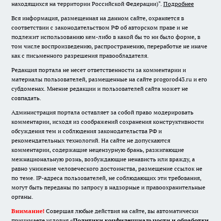
находящихся на территории Российской Федерации)".
Подробнее
Вся информация, размещенная на данном сайте, охраняется в
соответствии с законодательством РФ об авторском праве и не
подлежит использованию кем-либо в какой бы то ни было форме, в
том числе воспроизведению, распространению, переработке не иначе
как с письменного разрешения правообладателя.
Редакция портала не несет ответственности за комментарии и
материалы пользователей, размещенные на сайте progorod43.ru и его
субдоменах. Мнение редакции и пользователей сайта может не
совпадать.
Администрация портала оставляет за собой право модерировать
комментарии, исходя из соображений сохранения конструктивности
обсуждения тем и соблюдения законодательства РФ и
рекомендательных технологий. На сайте не допускаются
комментарии, содержащие нецензурную брань, разжигающие
межнациональную рознь, возбуждающие ненависть или вражду, а
равно унижение человеческого достоинства, размещение ссылок не
по теме. IP-адреса пользователей, не соблюдающих эти требования,
могут быть переданы по запросу в надзорные и правоохранительные
органы.
Внимание!
Совершая любые действия на сайте, вы автоматически
принимаете условия «
Политики конфиденциальности и обработки