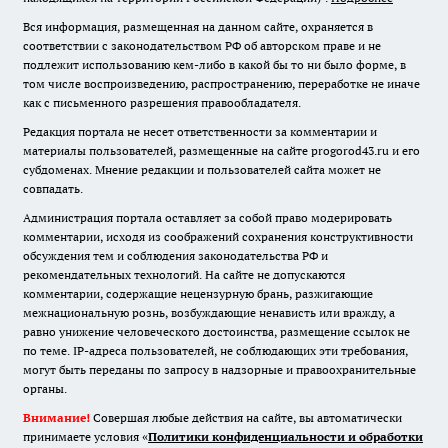
Вся информация, размещенная на данном сайте, охраняется в
соответствии с законодательством РФ об авторском праве и не
подлежит использованию кем-либо в какой бы то ни было форме, в
том числе воспроизведению, распространению, переработке не иначе
как с письменного разрешения правообладателя.
Редакция портала не несет ответственности за комментарии и
материалы пользователей, размещенные на сайте progorod43.ru и его
субдоменах. Мнение редакции и пользователей сайта может не
совпадать.
Администрация портала оставляет за собой право модерировать
комментарии, исходя из соображений сохранения конструктивности
обсуждения тем и соблюдения законодательства РФ и
рекомендательных технологий. На сайте не допускаются
комментарии, содержащие нецензурную брань, разжигающие
межнациональную рознь, возбуждающие ненависть или вражду, а
равно унижение человеческого достоинства, размещение ссылок не
по теме. IP-адреса пользователей, не соблюдающих эти требования,
могут быть переданы по запросу в надзорные и правоохранительные
органы.
Внимание!
Совершая любые действия на сайте, вы автоматически
принимаете условия «
Политики конфиденциальности и обработки