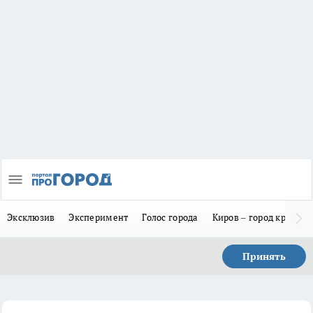
Эксклюзив
Эксперимент
Голос города
Киров – город красив
Принять