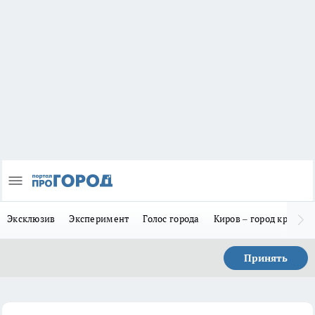
Эксклюзив
Эксперимент
Голос города
Киров – город красив
Принять