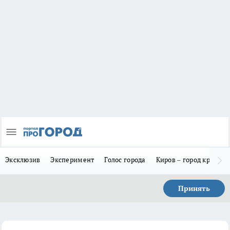
Эксклюзив
Эксперимент
Голос города
Киров – город красив
Принять