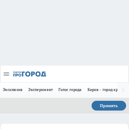
Эксклюзив
Эксперимент
Голос города
Киров – город красив
Принять