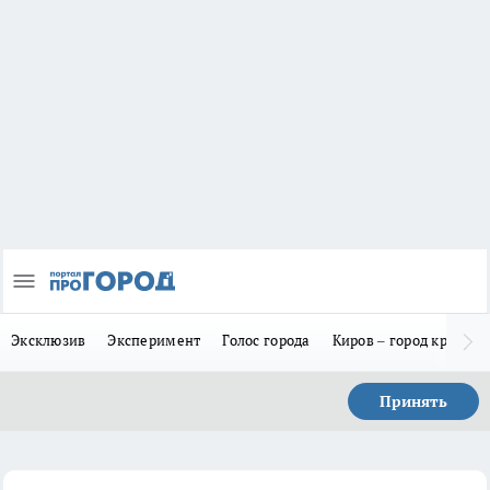
Эксклюзив
Эксперимент
Голос города
Киров – город красив
Принять