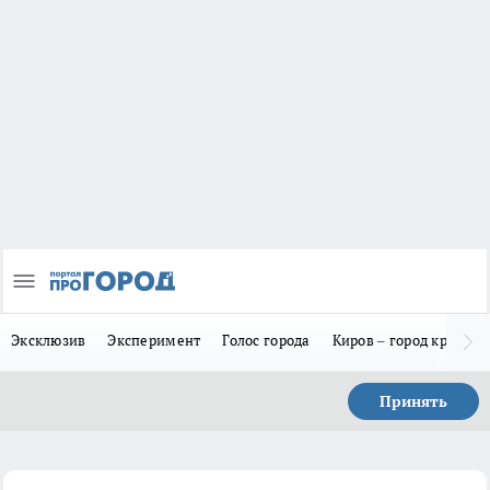
Эксклюзив
Эксперимент
Голос города
Киров – город красив
Принять