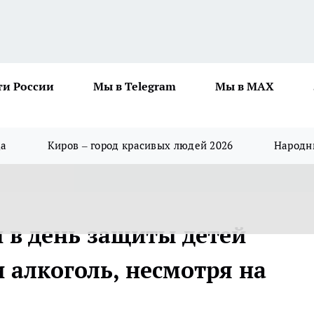
ти России
Мы в Telegram
Мы в MAX
да
Киров – город красивых людей 2026
Народны
 в день защиты детей
 алкоголь, несмотря на