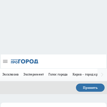
Эксклюзив
Эксперимент
Голос города
Киров – город красив
Принять