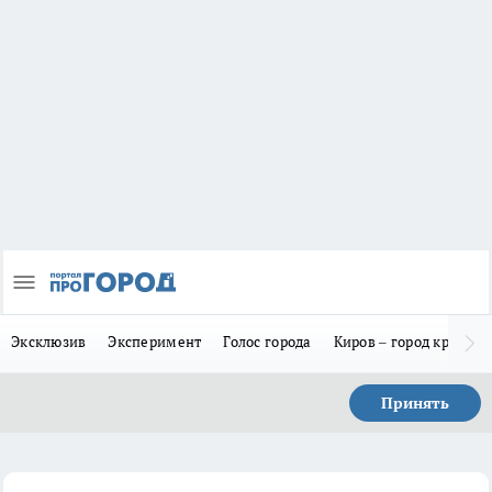
Эксклюзив
Эксперимент
Голос города
Киров – город красив
Принять