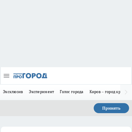
Эксклюзив
Эксперимент
Голос города
Киров – город красив
Принять