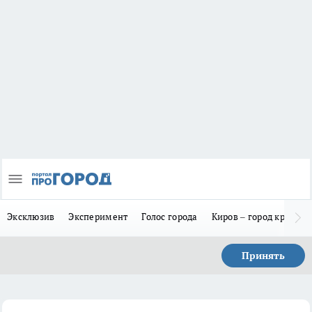
Эксклюзив
Эксперимент
Голос города
Киров – город красив
Принять