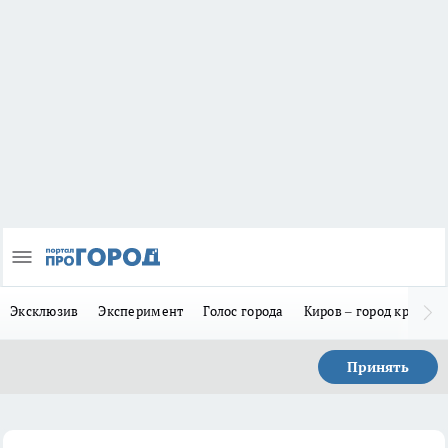
Эксклюзив
Эксперимент
Голос города
Киров – город красив
Принять