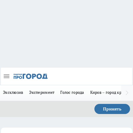
Эксклюзив
Эксперимент
Голос города
Киров – город красив
Принять