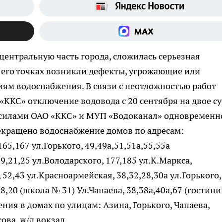
ентральную часть города, сложилась серьезная
его точках возникли дефекты, угрожающие или
ям водоснабжения. В связи с неотложностью работ
ККС» отключение водовода с 20 сентября на двое су
ь силами ОАО «ККС» и МУП «Водоканал» одновременно
екращено водоснабжение домов по адресам:
65,167 ул.Горького, 49,49а,51,51а,55,55а
9,21,25 ул.Володарского, 177,185 ул.К.Маркса,
52,43 ул.Красноармейская, 38,32,28,30а ул.Горького,
18,20 (школа № 31) Ул.Чапаева, 38,38а,40а,67 (гостин
ния в домах по улицам: Азина, Горького, Чапаева,
ова, ж/д вокзал.