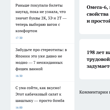
Раньше покупала билеты
Омега-6,
наугад, пока не узнала, что
свойства
значат буквы 2К, 3Э и 2Т —
и просто
теперь выбираю вагон с
комфортом
17:30
Забудьте про стереотипы: в
198 лет н
Японии это уже давно не
трудовой
модно — 7 неожиданных
задумает
фишек ванной
16:30
С ума сойти, как вкусно!
Комментарии н
Этот кабачковый салат к
шашлыку — просто бомба
16:00