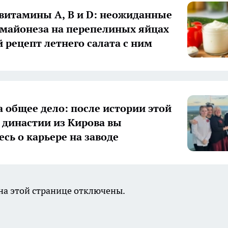
 витамины А, В и D: неожиданные
 майонеза на перепелиных яйцах
й рецепт летнего салата с ним
а общее дело: после истории этой
 династии из Кирова вы
есь о карьере на заводе
а этой странице отключены.