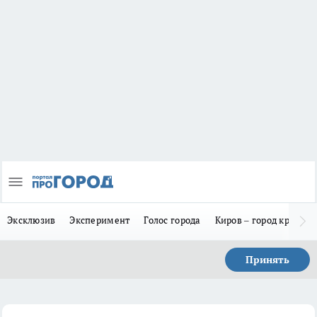
Эксклюзив
Эксперимент
Голос города
Киров – город красив
Принять