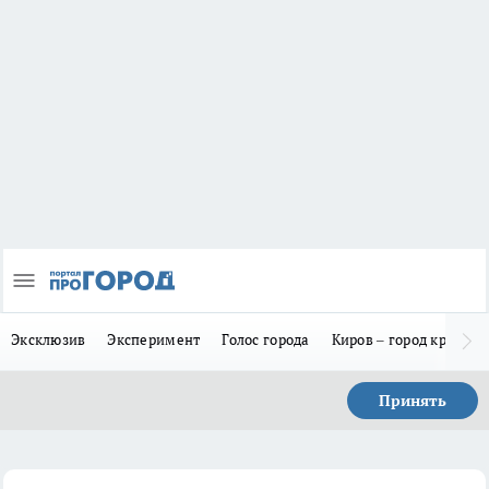
Эксклюзив
Эксперимент
Голос города
Киров – город красив
Принять